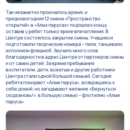
Так незаметно промчалось время, и
предновогодняя 12 смена «Пространство
открытий» в «Алых парусах» подошла к концу,
оставив у ребят только яркие впечатления. В
Центре состоялось закрытие смены. Учащиеся
подготовили творческие номера – пели, танцевали,
исполнили флешмоб. Звучало много слов
благодарности в адрес Центра от партнеров смены
и от самих детей. За время пребывания
воспитатели, дети, вожатые и другие работники
Центра стали одной большой семьей. Сегодня
ребята покидают «Алые паруса», возвращаясь к
себе домой, но загадывают желание «Вернуться
сюда вновь!», в большую семью – флотилию «Алые
паруса».