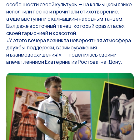
особенности своей культуры — на калмыцком языке
исполнили песню и прочитали стихотворение,
а еще выступили с калмыцким народным танцем.
Был даже восточный танец, который сразил всех
своей гармонией и красотой.
«У этого вечера возникла невероятная атмосфера
дружбы, поддержки, взаимоуважения
и взаимовосхищения!», — поделилась своими
впечатлениями Екатерина из Ростова-на-Дону.