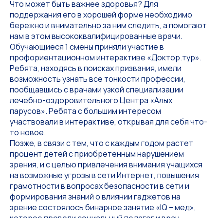
Что может быть важнее здоровья? Для
поддержания его в хорошей форме необходимо
бережно и внимательно за ним следить, а помогают
нам в этом высококвалифицированные врачи.
Обучающиеся 1 смены приняли участие в
профориентационном интерактиве «Доктор.тур».
Ребята, находясь в поисках призвания, имели
возможность узнать все тонкости профессии,
пообщавшись с врачами узкой специализации
лечебно-оздоровительного Центра «Алых
парусов». Ребята с большим интересом
участвовали в интерактиве, открывая для себя что-
то новое.
Позже, в связи с тем, что с каждым годом растет
процент детей с приобретенным нарушением
зрения, и с целью привлечения внимания учащихся
на возможные угрозы в сети Интернет, повышения
грамотности в вопросах безопасности в сети и
формирования знаний о влиянии гаджетов на
зрение состоялось бинарное занятие «IQ – мед»,