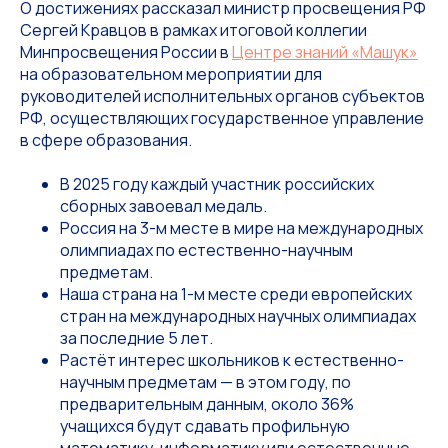
О достижениях рассказал министр просвещения РФ
Сергей Кравцов в рамках итоговой коллегии
Минпросвещения России в
Центре знаний «Машук»
на образовательном мероприятии для
руководителей исполнительных органов субъектов
РФ, осуществляющих государственное управление
в сфере образования.
В 2025 году каждый участник российских
сборных завоевал медаль.
Россия на 3-м месте в мире на международных
олимпиадах по естественно-научным
предметам.
Наша страна на 1-м месте среди европейских
стран на международных научных олимпиадах
за последние 5 лет.
Растёт интерес школьников к естественно-
научным предметам — в этом году, по
предварительным данным, около 36%
учащихся будут сдавать профильную