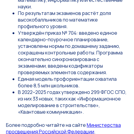
математику, информатику или естественные
науки.
По результатам экзаменов растёт доля
высокобалльников по математике
профильного уровня.
Утверждён приказ № 704: введено единое
календарно-поурочное планирование,
установлены нормы по домашнему заданию,
сокращены контрольные работы. Программа
окончательно синхронизирована с
экзаменами, введены кодификаторы
проверяемых элементов содержания.
Единая модель профориентации охватила
более 8,5 млн школьников.
В 2022–2025 годах утверждено 299 ФГОС СПО,
из них 33 новых, таких как «Информационное
моделирование в строительстве»,
«Квантовые коммуникации».
Более подробно читайте на сайте
Министерства
просвещения Российской Федерации
.