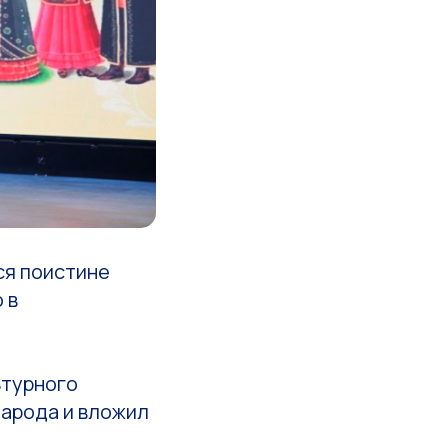
ся поистине
 в
ьтурного
народа и вложил