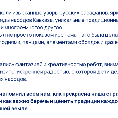
кали изысканные узоры русских сарафанов, ярк
яды народов Кавказа, уникальные традицион
 и многое-многое другое.
ыл не просто показом костюма – это была цел
лодиями, танцами, элементами обрядов и даже
ались фантазией и креативностью ребят, внима
изите, искренней радостью, с которой дети д
х народов.
напомнил всем нам, как прекрасна наша стра
и как важно беречь и ценить традиции каждо
шей земле.