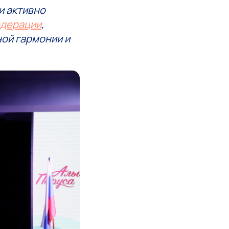
и активно
едерации
,
ой гармонии и