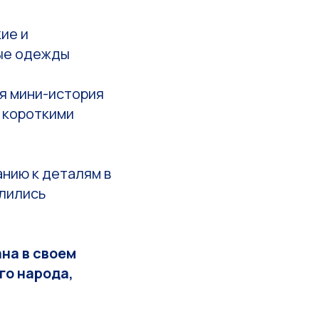
ие и
ные одежды
ая мини-история
 короткими
нию к деталям в
елились
на в своем
го народа,