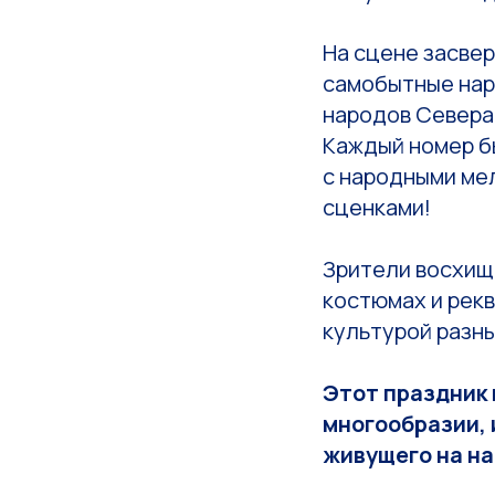
На сцене засвер
самобытные нар
народов Севера
Каждый номер б
с народными ме
сценками!
Зрители восхищ
костюмах и рекв
культурой разны
Этот праздник 
многообразии, 
живущего на на