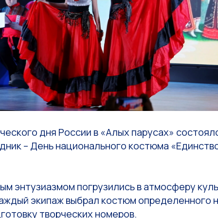
ческого дня России в «Алых парусах» состоял
дник – День национального костюма «Единство
ным энтузиазмом погрузились в атмосферу кул
каждый экипаж выбрал костюм определенного 
дготовку творческих номеров.