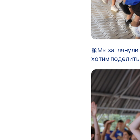
🎀Мы заглянули 
хотим поделитьс