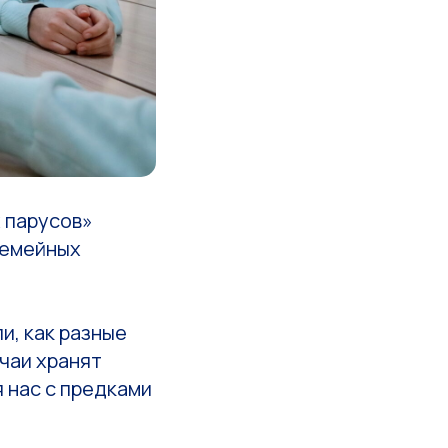
 парусов»
семейных
и, как разные
чаи хранят
 нас с предками