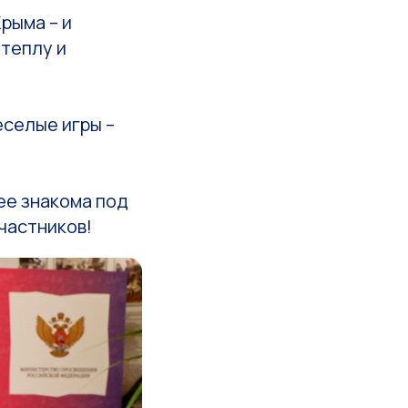
рыма – и
 теплу и
еселые игры –
лее знакома под
частников!