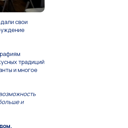
здали свои
обуждение
графиям
кусных традиций
манты и многое
 возможность
 больше и
дом.