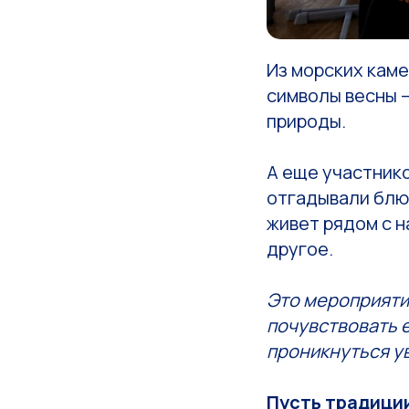
Из морских кам
символы весны 
природы.
А еще участник
отгадывали блю
живет рядом с н
другое.
Это мероприяти
почувствовать е
проникнуться у
Пусть традиции