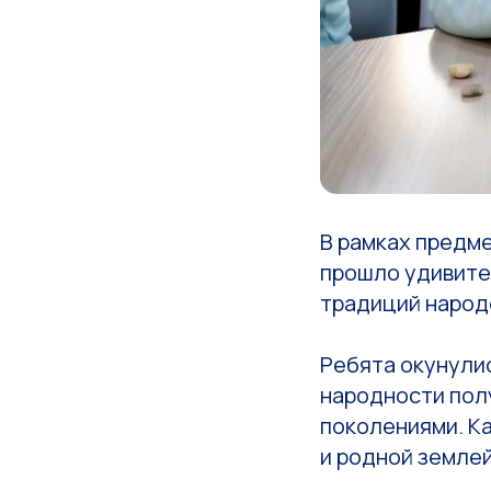
В рамках предм
прошло удивите
традиций народ
Ребята окунулис
народности полу
поколениями. Ка
и родной землей