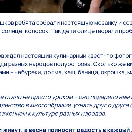
ешков ребята собрали настоящую мозаику и со
– солнце, колосок. Так дети олицетворили пр
ов ждал настоящий кулинарный квест: по фото
да разных народов полуострова. Сколько же в
ами – чебуреки, долма, хаш, баница, окрошка, 
е стало не просто уроком – оно подарило нам
динство в многообразии, узнать друг о друге
важением к культуре разных народов.
 живут, а весна приносит радость в каждый 