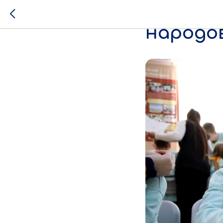
Путеше
народо