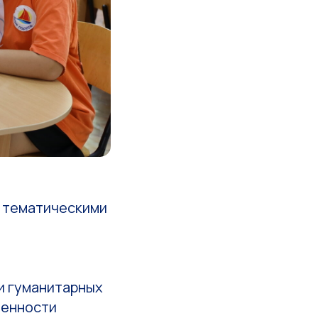
!
с тематическими
и гуманитарных
ленности