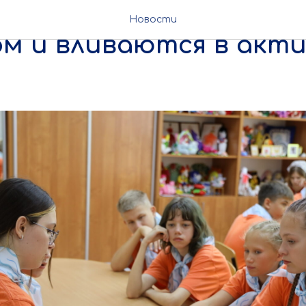
ки 8 смены знакомятс
Новости
м и вливаются в акт