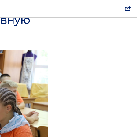
я с
ивную