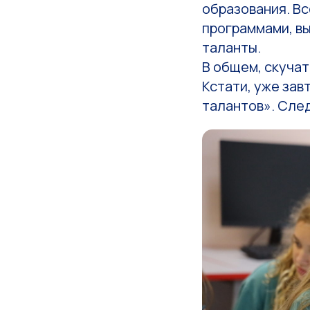
образования. В
программами, вы
таланты.
В общем, скучат
Кстати, уже за
талантов». След