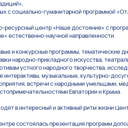
адиций»,
ых с социально-гуманитарной программой «От
-ресурсный центр «Наше достояние» с прогр
ие» естественно-научной направленности.
овые и конкурсные программы, тематические д
тавки народно-прикладного искусства, театра
мотивам устного народного творчества, иссле
е интерактивы, музыкальные, культурно-досуг
оприятия, встречи с народными умельцами, ме
остопримечательностями Евпатории и Крыма.
ходят в интересный и активный ритм жизни Цент
Центре состоялась презентация программ доп