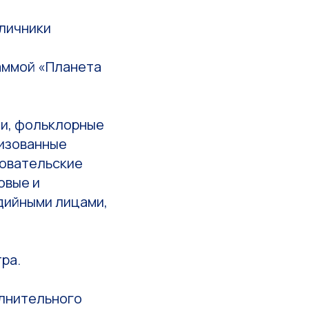
личники
аммой «Планета
ни, фольклорные
лизованные
довательские
овые и
дийными лицами,
ра.
олнительного