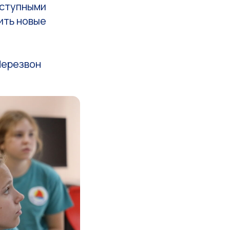
оступными
ить новые
Перезвон