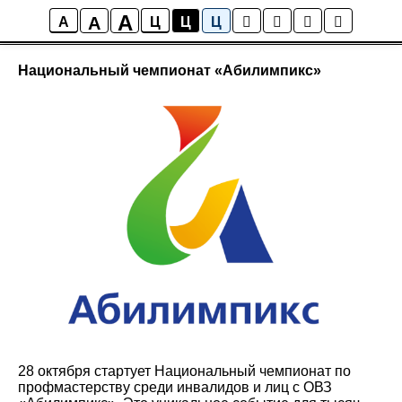
A
A
Новости
A
Ц
Ц
Ц
Национальный чемпионат «Абилимпикс»
28 октября стартует Национальный чемпионат по
профмастерству среди инвалидов и лиц с ОВЗ