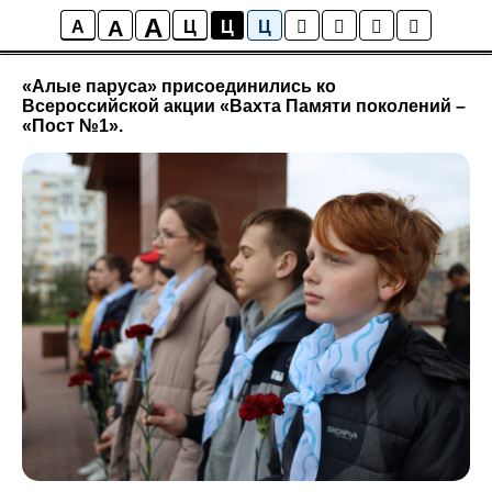
A
A
Новости
A
Ц
Ц
Ц
«Алые паруса» присоединились ко
Всероссийской акции «Вахта Памяти поколений –
«Пост №1».