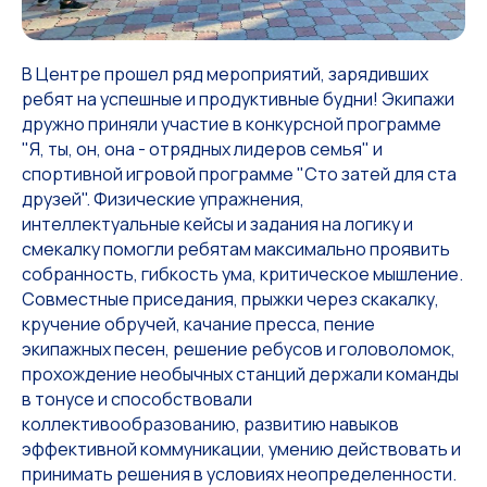
В Центре прошел ряд мероприятий, зарядивших
ребят на успешные и продуктивные будни! Экипажи
дружно приняли участие в конкурсной программе
"Я, ты, он, она - отрядных лидеров семья" и
спортивной игровой программе "Сто затей для ста
друзей". Физические упражнения,
интеллектуальные кейсы и задания на логику и
смекалку помогли ребятам максимально проявить
собранность, гибкость ума, критическое мышление.
Совместные приседания, прыжки через скакалку,
кручение обручей, качание пресса, пение
экипажных песен, решение ребусов и головоломок,
прохождение необычных станций держали команды
в тонусе и способствовали
коллективообразованию, развитию навыков
эффективной коммуникации, умению действовать и
принимать решения в условиях неопределенности.