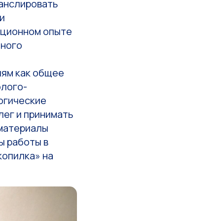
ранслировать
и
ационном опыте
нного
иям как общее
олого-
огические
лег и принимать
 материалы
ы работы в
копилка» на