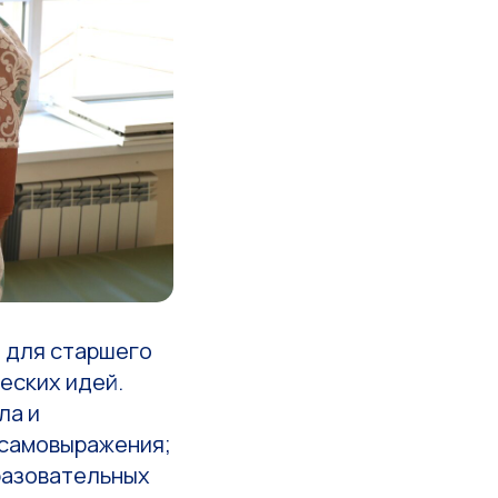
и для старшего
еских идей.
ла и
 самовыражения;
разовательных