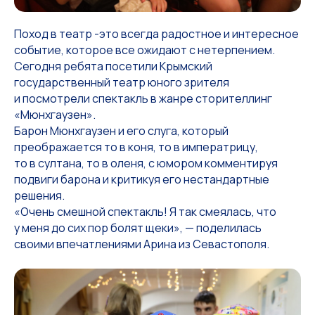
Поход в театр -это всегда радостное и интересное
событие, которое все ожидают с нетерпением.
Сегодня ребята посетили Крымский
государственный театр юного зрителя
и посмотрели спектакль в жанре сторителлинг
«Мюнхгаузен».
Барон Мюнхгаузен и его слуга, который
преображается то в коня, то в императрицу,
то в султана, то в оленя, с юмором комментируя
подвиги барона и критикуя его нестандартные
решения.
«Очень смешной спектакль! Я так смеялась, что
у меня до сих пор болят щеки», — поделилась
своими впечатлениями Арина из Севастополя.