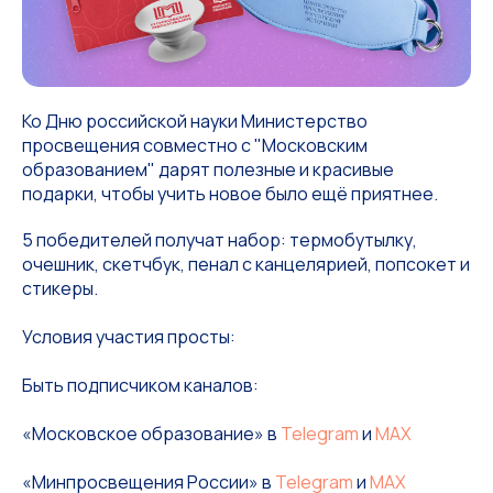
Ко Дню российской науки Министерство
просвещения совместно с "Московским
образованием" дарят полезные и красивые
подарки, чтобы учить новое было ещё приятнее.
5 победителей получат набор: термобутылку,
очешник, скетчбук, пенал с канцелярией, попсокет и
стикеры.
Условия участия просты:
Быть подписчиком каналов:
«Московское образование» в
Telegram
и
MAX
«Минпросвещения России» в
Telegram
и
MAX