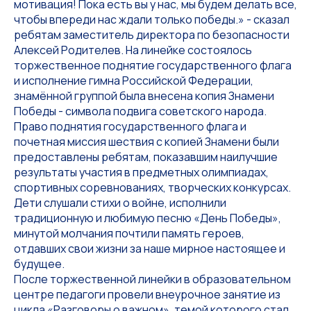
мотивация! Пока есть вы у нас, мы будем делать все,
чтобы впереди нас ждали только победы.» - сказал
ребятам заместитель директора по безопасности
Алексей Родителев. На линейке состоялось
торжественное поднятие государственного флага
и исполнение гимна Российской Федерации,
знамённой группой была внесена копия Знамени
Победы - символа подвига советского народа.
Право поднятия государственного флага и
почетная миссия шествия с копией Знамени были
предоставлены ребятам, показавшим наилучшие
результаты участия в предметных олимпиадах,
спортивных соревнованиях, творческих конкурсах.
Дети слушали стихи о войне, исполнили
традиционную и любимую песню «День Победы»,
минутой молчания почтили память героев,
отдавших свои жизни за наше мирное настоящее и
будущее.
После торжественной линейки в образовательном
центре педагоги провели внеурочное занятие из
цикла «Разговоры о важном», темой которого стал