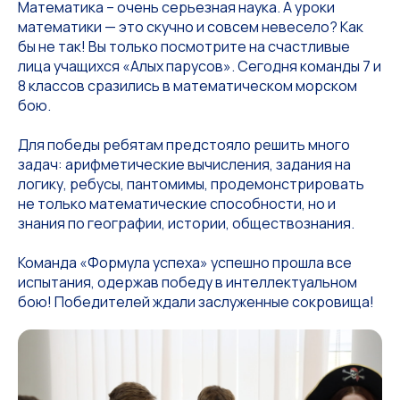
Математика – очень серьезная наука. А уроки
математики — это скучно и совсем невесело? Как
бы не так! Вы только посмотрите на счастливые
лица учащихся «Алых парусов». Сегодня команды 7 и
8 классов сразились в математическом морском
бою.
Для победы ребятам предстояло решить много
задач: арифметические вычисления, задания на
логику, ребусы, пантомимы, продемонстрировать
не только математические способности, но и
знания по географии, истории, обществознания.
Команда «Формула успеха» успешно прошла все
испытания, одержав победу в интеллектуальном
бою! Победителей ждали заслуженные сокровища!