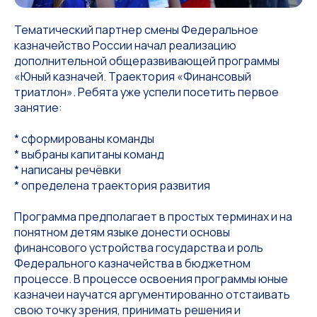
Тематический партнер смены Федеральное
казначейство России начал реализацию
дополнительной общеразвивающей программы
«Юный казначей. Траектория «Финансовый
триатлон». Ребята уже успели посетить первое
занятие:
* сформированы команды
* выбраны капитаны команд
* написаны речёвки
* определена траектория развития
Программа предполагает в простых терминах и на
понятном детям языке донести основы
финансового устройства государства и роль
Федерального казначейства в бюджетном
процессе. В процессе освоения программы юные
казначеи научатся аргументированно отстаивать
свою точку зрения, принимать решения и