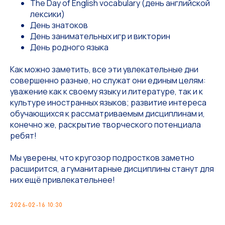
The Day of English vocabulary (день английской
лексики)
День знатоков
День занимательных игр и викторин
День родного языка
Как можно заметить, все эти увлекательные дни
совершенно разные, но служат они единым целям:
уважение как к своему языку и литературе, так и к
культуре иностранных языков; развитие интереса
обучающихся к рассматриваемым дисциплинам и,
конечно же, раскрытие творческого потенциала
ребят!
Мы уверены, что кругозор подростков заметно
расширится, а гуманитарные дисциплины станут для
них ещё привлекательнее!
2026-02-16 10:30