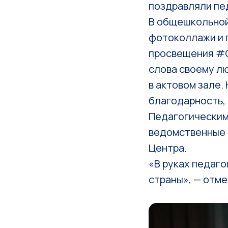
поздравляли пед
В общешкольной
фотоколлажи и 
просвещения #С
слова своему л
в актовом зале.
благодарность, 
Педагогическим
ведомственные 
Центра.
«В руках педаго
страны», — отм