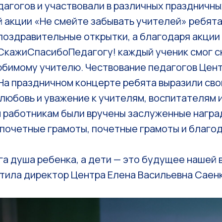
агогов и участвовали в различных праздничны
 акции «Не смейте забывать учителей» ребят
поздравительные открытки, а благодаря акции
кажиСпасибоПедагогу! каждый ученик смог с
юбимому учителю. Чествование педагогов Цен
 На праздничном концерте ребята выразили св
любовь и уважение к учителям, воспитателям 
 работникам были вручены заслуженные награ
почетные грамоты, почетные грамоты и благо
га душа ребенка, а дети — это будущее нашей 
етила директор Центра Елена Васильевна Саен