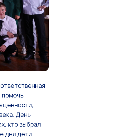
и ответственная
, помочь
е ценности,
века. День
х, кто выбрал
е дня дети