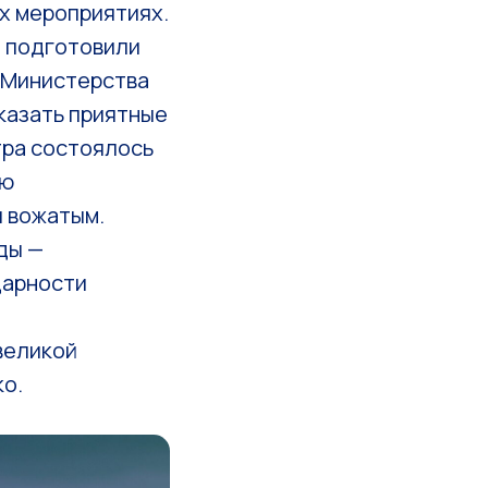
х мероприятиях.
а подготовили
 Министерства
казать приятные
тра состоялось
ою
и вожатым.
ды —
дарности
великой
ко.