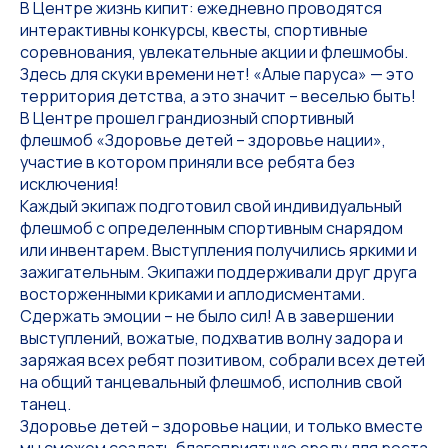
В Центре жизнь кипит: ежедневно проводятся
интерактивны конкурсы, квесты, спортивные
соревнования, увлекательные акции и флешмобы.
Здесь для скуки времени нет! «Алые паруса» — это
территория детства, а это значит – веселью быть!
В Центре прошел грандиозный спортивный
флешмоб «Здоровье детей – здоровье нации»,
участие в котором приняли все ребята без
исключения!
Каждый экипаж подготовил свой индивидуальный
флешмоб с определенным спортивным снарядом
или инвентарем. Выступления получились яркими и
зажигательным. Экипажи поддерживали друг друга
восторженными криками и аплодисментами.
Сдержать эмоции – не было сил! А в завершении
выступлений, вожатые, подхватив волну задора и
заряжая всех ребят позитивом, собрали всех детей
на общий танцевальный флешмоб, исполнив свой
танец.
Здоровье детей – здоровье нации, и только вместе