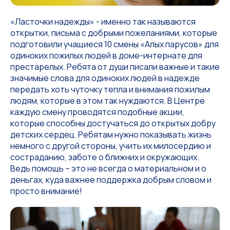
«Ласточки надежды» - именно так называются
открытки, письма с добрыми пожеланиями, которые
подготовили учащиеся 10 смены «Алых парусов» для
одиноких пожилых людей в доме-интернате для
престарелых. Ребята от души писали важные и такие
значимые слова для одиноких людей в надежде
передать хоть чуточку тепла и внимания пожилым
людям, которые в этом так нуждаются. В Центре
каждую смену проводятся подобные акции,
которые способны достучаться до открытых добру
детских сердец. Ребятам нужно показывать жизнь
немного с другой стороны, учить их милосердию и
состраданию, заботе о ближних и окружающих.
Ведь помощь – это не всегда о материальном и о
деньгах, куда важнее поддержка добрым словом и
просто внимание!