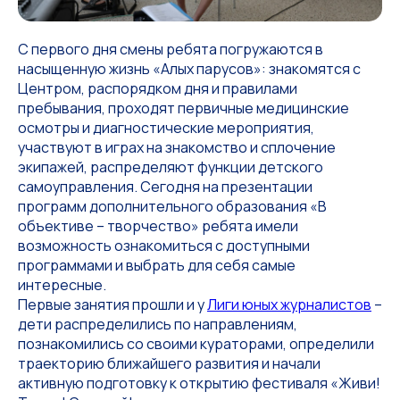
С первого дня смены ребята погружаются в
насыщенную жизнь «Алых парусов»: знакомятся с
Центром, распорядком дня и правилами
пребывания, проходят первичные медицинские
осмотры и диагностические мероприятия,
участвуют в играх на знакомство и сплочение
экипажей, распределяют функции детского
самоуправления. Сегодня на презентации
программ дополнительного образования «В
объективе – творчество» ребята имели
возможность ознакомиться с доступными
программами и выбрать для себя самые
интересные.
Первые занятия прошли и у
Лиги юных журналистов
–
дети распределились по направлениям,
познакомились со своими кураторами, определили
траекторию ближайшего развития и начали
активную подготовку к открытию фестиваля «Живи!