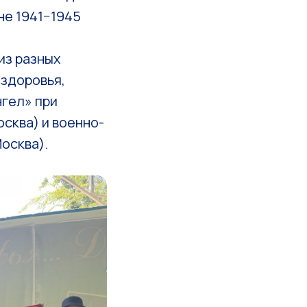
не 1941−1945
из разных
 здоровья,
нгел» при
сква) и военно-
осква).