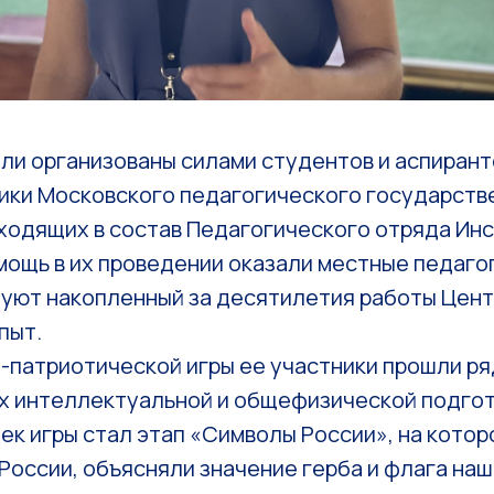
ли организованы силами студентов и аспирант
тики Московского педагогического государств
ходящих в состав Педагогического отряда Инс
ощь в их проведении оказали местные педагог
зуют накопленный за десятилетия работы Цент
пыт.
-патриотической игры ее участники прошли ря
 интеллектуальной и общефизической подгот
ек игры стал этап «Символы России», на кото
России, объясняли значение герба и флага наш