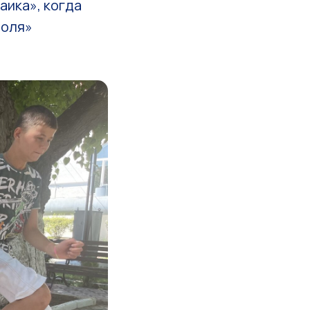
аика», когда
поля»