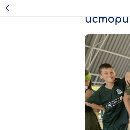
МПГУ пр
истори