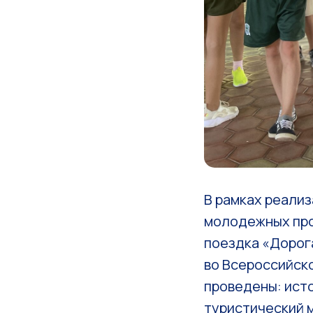
В рамках реали
молодежных про
поездка «Дорога
во Всероссийско
проведены: ист
туристический 