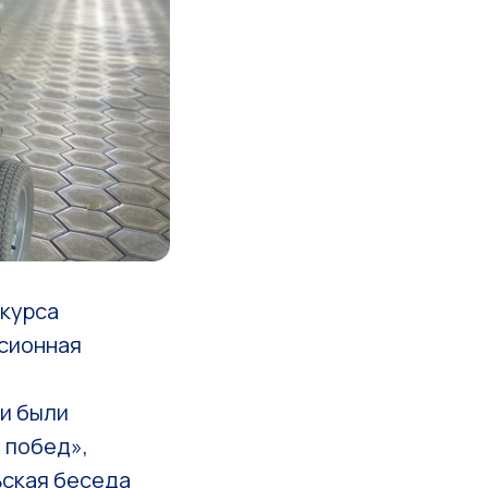
нкурса
рсионная
ии были
 побед»,
ьская беседа