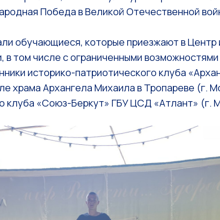
ародная Победа в Великой Отечественной вой
али обучающиеся, которые приезжают в Центр 
, в том числе с ограниченными возможностями
анники историко-патриотического клуба «Арха
е храма Архангела Михаила в Тропареве (г. Мо
 клуба «Союз-Беркут» ГБУ ЦСД «Атлант» (г. М