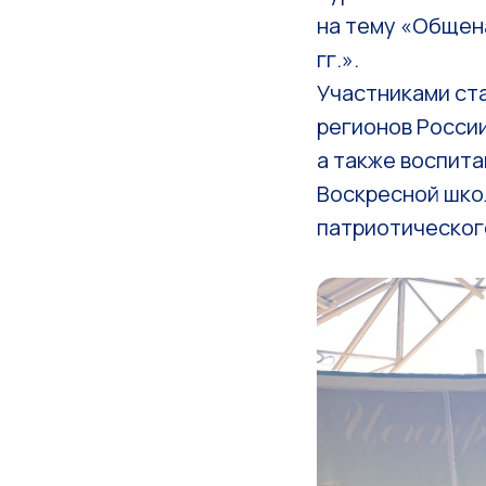
на тему «Общен
гг.».
Участниками ст
регионов России
а также воспит
Воскресной школ
патриотического