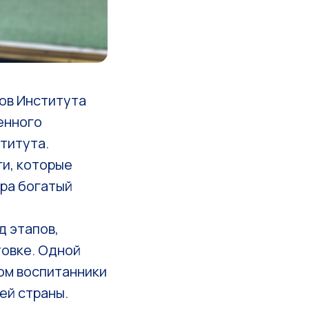
ов Института
енного
титута.
и, которые
ра богатый
д этапов,
овке. Одной
ром воспитанники
ей страны.