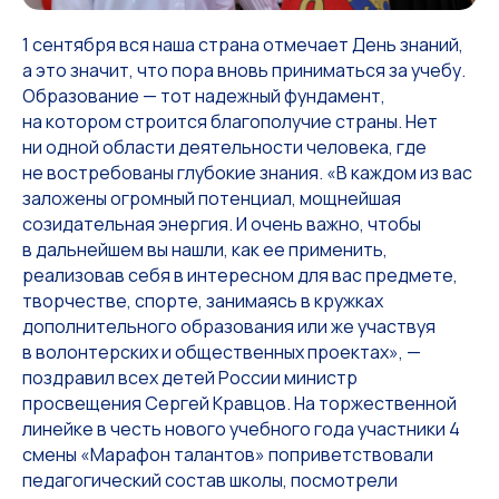
1 сентября вся наша страна отмечает День знаний,
а это значит, что пора вновь приниматься за учебу.
Образование — тот надежный фундамент,
на котором строится благополучие страны. Нет
ни одной области деятельности человека, где
не востребованы глубокие знания. «В каждом из вас
заложены огромный потенциал, мощнейшая
созидательная энергия. И очень важно, чтобы
в дальнейшем вы нашли, как ее применить,
реализовав себя в интересном для вас предмете,
творчестве, спорте, занимаясь в кружках
дополнительного образования или же участвуя
в волонтерских и общественных проектах», —
поздравил всех детей России министр
просвещения Сергей Кравцов. На торжественной
линейке в честь нового учебного года участники 4
смены «Марафон талантов» поприветствовали
педагогический состав школы, посмотрели