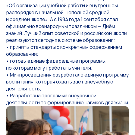
«Об организации учебной работы и внутреннем
распорядке в начальной, неполной средней
и средней школе». А с 1984 года 1 сентября стал
официально всенародным праздником — Днём
знаний. Лучший опыт советской и российской школы
реализуются сегодня в системе образования:
• приняты стандарты с конкретным содержанием
образования;
• готовы единые федеральные программы,
по которым могут работать учителя;
• Минпросвещения разработало единую программу
воспитания, которая охватывает внеучебную
деятельность;
• Разработана программа внеурочной
деятельности по формированию навыков для жизни