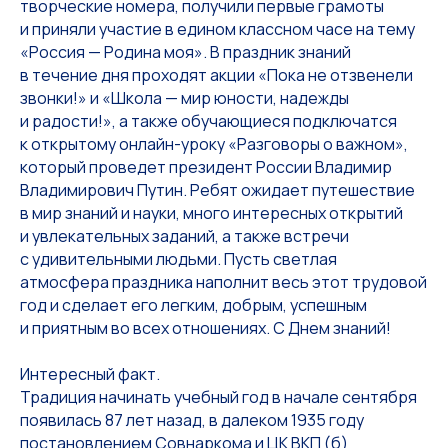
творческие номера, получили первые грамоты
и приняли участие в едином классном часе на тему
«Россия — Родина моя». В праздник знаний
в течение дня проходят акции «Пока не отзвенели
звонки!» и «Школа — мир юности, надежды
и радости!», а также обучающиеся подключатся
к открытому онлайн-уроку «Разговоры о важном»,
который проведет президент России Владимир
Владимирович Путин. Ребят ожидает путешествие
в мир знаний и науки, много интересных открытий
и увлекательных заданий, а также встречи
с удивительными людьми. Пусть светлая
атмосфера праздника наполнит весь этот трудовой
год и сделает его легким, добрым, успешным
и приятным во всех отношениях. С Днем знаний!
Интересный факт.
Традиция начинать учебный год в начале сентября
появилась 87 лет назад, в далеком 1935 году
постановлением Совнаркома и ЦК ВКП (б)