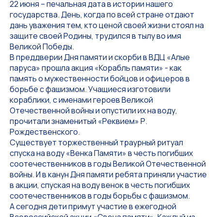
22 июня – печальная дата в истории нашего
государства. День, когда по всей стране отдают
дань уважения тем, кто ценой своей жизни стоял на
защите своей Родины, трудился в тылу во имя
Великой Победы.
В преддверии Дня памяти и скорби в ВДЦ «Алые
паруса» прошла акция «Корабль памяти» - как
память о мужественности бойцов и офицеров в
борьбе с фашизмом. Учащиеся изготовили
кораблики, с именами героев Великой
Отечественной войны и опустили их на воду,
прочитали знаменитый «Реквием» Р.
Рождественского.
Существует торжественный траурный ритуал
спуска на воду «Венка Памяти» в честь погибших
соотечественников в годы Великой Отечественной
войны. И в канун Дня памяти ребята приняли участие
в акции, спуская на воду венок в честь погибших
соотечественников в годы борьбы с фашизмом.
А сегодня дети примут участие в ежегодной
Всероссийской акции «Свеча памяти». Каждый из