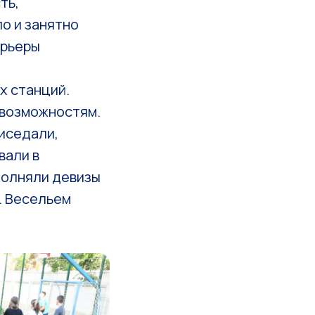
ть,
о и занятно
арьеры
х станций.
 возможностям.
риседали,
вали в
полняли девизы
. Весельем