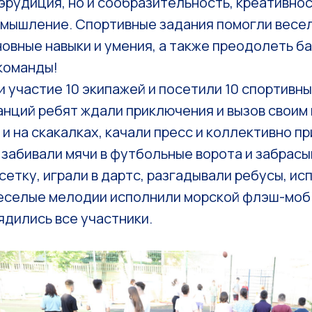
эрудиция, но и сообразительность, креативнос
мышление. Спортивные задания помогли весел
овные навыки и умения, а также преодолеть б
команды!
и участие 10 экипажей и посетили 10 спортивны
анций ребят ждали приключения и вызов своим
 и на скакалках, качали пресс и коллективно п
 забивали мячи в футбольные ворота и забрасы
етку, играли в дартс, разгадывали ребусы, ис
веселые мелодии исполнили морской флэш-моб
ядились все участники.