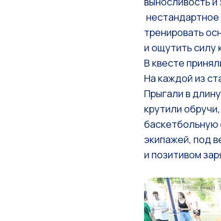
выносливость и 
нестандартное 
тренировать осн
и ощутить силу 
В квесте принял
На каждой из ст
Прыгали в длину
крутили обручи,
баскетбольную с
экипажей, под 
и позитивом зар