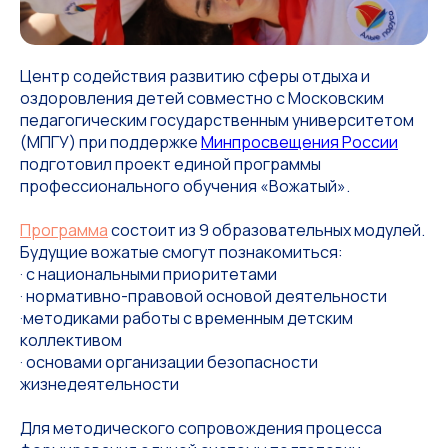
Центр содействия развитию сферы отдыха и
оздоровления детей совместно с Московским
педагогическим государственным университетом
(МПГУ) при поддержке
Минпросвещения России
подготовил проект единой программы
профессионального обучения «Вожатый».
Программа
состоит из 9 образовательных модулей.
Будущие вожатые смогут познакомиться:
· с национальными приоритетами
· нормативно-правовой основой деятельности
·методиками работы с временным детским
коллективом
· основами организации безопасности
жизнедеятельности
Для методического сопровождения процесса