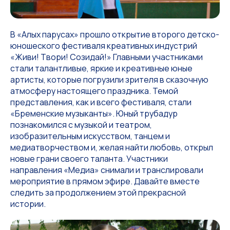
В «Алых парусах» прошло открытие второго детско-
юношеского фестиваля креативных индустрий
«Живи! Твори! Созидай!» Главными участниками
стали талантливые, яркие и креативные юные
артисты, которые погрузили зрителя в сказочную
атмосферу настоящего праздника. Темой
представления, как и всего фестиваля, стали
«Бременские музыканты». Юный трубадур
познакомился с музыкой и театром,
изобразительным искусством, танцем и
медиатворчеством и, желая найти любовь, открыл
новые грани своего таланта. Участники
направления «Медиа» снимали и транслировали
мероприятие в прямом эфире. Давайте вместе
следить за продолжением этой прекрасной
истории.