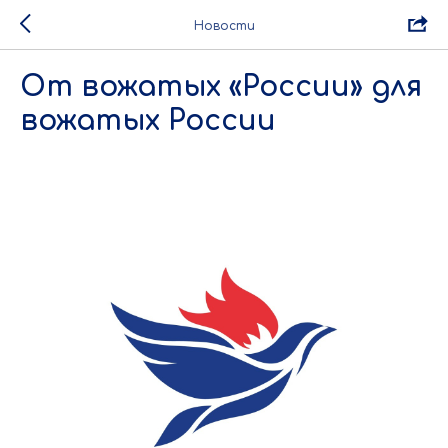
Новости
От вожатых «России» для
вожатых России