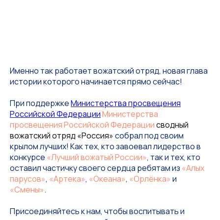
Именно так работает вожатский отряд, новая глава
истории которого начинается прямо сейчас!
При поддержке
Министерства просвещения
Российской Федерации
Министерства
просвещения Российской Федерации
сводный
вожатский отряд «Россия»
собрал под своим
крылом лучших! Как тех, кто завоевал лидерство в
конкурсе
«Лучший вожатый России»
, так и тех, кто
оставил частичку своего сердца ребятам из
«Алых
парусов»
,
«Артека»
,
«Океана»
,
«Орлёнка»
и
«Смены»
.
Присоединяйтесь к нам, чтобы воспитывать и