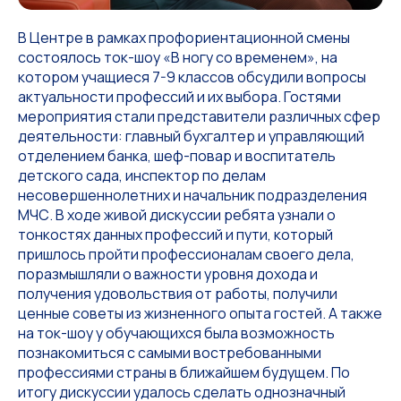
В Центре в рамках профориентационной смены
состоялось ток-шоу «В ногу со временем», на
котором учащиеся 7-9 классов обсудили вопросы
актуальности профессий и их выбора. Гостями
мероприятия стали представители различных сфер
деятельности: главный бухгалтер и управляющий
отделением банка, шеф-повар и воспитатель
детского сада, инспектор по делам
несовершеннолетних и начальник подразделения
МЧС. В ходе живой дискуссии ребята узнали о
тонкостях данных профессий и пути, который
пришлось пройти профессионалам своего дела,
поразмышляли о важности уровня дохода и
получения удовольствия от работы, получили
ценные советы из жизненного опыта гостей. А также
на ток-шоу у обучающихся была возможность
познакомиться с самыми востребованными
профессиями страны в ближайшем будущем. По
итогу дискуссии удалось сделать однозначный