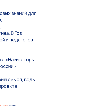
овых знаний для
,
,
ива. В Год
ей и педагогов
та «Навигаторы
оссии.-
ый смысл, ведь
проекта
ентр
при