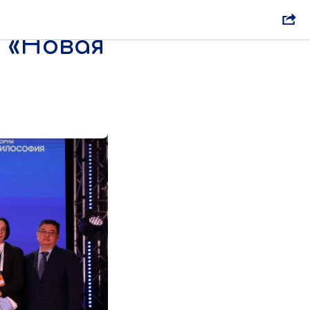
оту
 «Новая