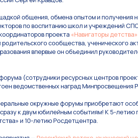
щадкой общения, обмена опытом и получения н
екторов по воспитанию школ и учреждений СПО
координаторов проекта
«Навигаторы детства»
 родительского сообщества, ученического акт
разования впервые он объединил руководител
 форума (сотрудники ресурсных центров проек
тоен ведомственных наград Минпросвещения Р
деральные окружные форумы приобретают особ
сразу к двум юбилейным событиям! К 5-летию 
тства» и 10-летию Росдетцентра.
роприятия —
Российский детско-юношеский ц