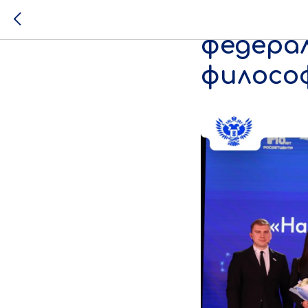
В Рост
федера
филосо