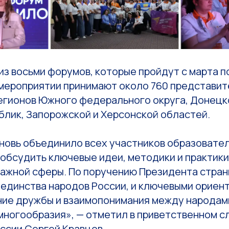
из восьми форумов, которые пройдут с марта п
в мероприятии принимают около 760 представи
регионов Южного федерального округа, Донецк
блик, Запорожской и Херсонской областей.
новь объединило всех участников образовате
 обсудить ключевые идеи, методики и практики
важной сферы. По поручению Президента стран
 единства народов России, и ключевыми ориен
ние дружбы и взаимопонимания между народам
многообразия», — отметил в приветственном с
ссии Сергей Кравцов.