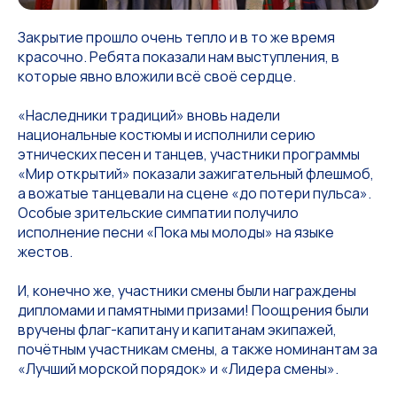
Закрытие прошло очень тепло и в то же время
красочно. Ребята показали нам выступления, в
которые явно вложили всё своё сердце.
«Наследники традиций» вновь надели
национальные костюмы и исполнили серию
этнических песен и танцев, участники программы
«Мир открытий» показали зажигательный флешмоб,
а вожатые танцевали на сцене «до потери пульса».
Особые зрительские симпатии получило
исполнение песни «Пока мы молоды» на языке
жестов.
И, конечно же, участники смены были награждены
дипломами и памятными призами! Поощрения были
вручены флаг-капитану и капитанам экипажей,
почётным участникам смены, а также номинантам за
«Лучший морской порядок» и «Лидера смены».