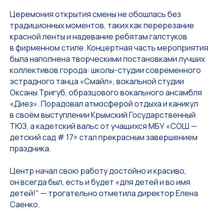
Церемония открытия смены не обошлась без
традиционных моментов, таких как перерезание
красной ленты и надевание ребятам галстуков
в фирменном стиле. Концертная часть мероприятия
была наполнена творческими постановками лучших
коллективов города: школы-студии современного
эстрадного танца «Смайл», вокальной студии
Оксаны Тригуб, образцового вокального ансамбля
«Диез». Порадовал атмосферой отдыха и каникул
в своём выступлении Крымский Государственный
ТЮЗ, а кадетский вальс от учащихся МБУ «СОШ —
детский сад # 17» стал прекрасным завершением
праздника.
Центр начал свою работу достойно и красиво,
он всегда был, есть и будет «для детей и во имя
детей!" — трогательно отметила директор Елена
Саенко.