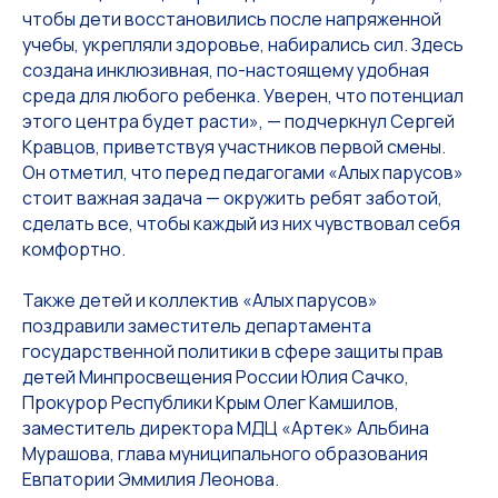
чтобы дети восстановились после напряженной
учебы, укрепляли здоровье, набирались сил. Здесь
создана инклюзивная, по-настоящему удобная
среда для любого ребенка. Уверен, что потенциал
этого центра будет расти», — подчеркнул Сергей
Кравцов, приветствуя участников первой смены.
Он отметил, что перед педагогами «Алых парусов»
стоит важная задача — окружить ребят заботой,
сделать все, чтобы каждый из них чувствовал себя
комфортно.
Также детей и коллектив «Алых парусов»
поздравили заместитель департамента
государственной политики в сфере защиты прав
детей Минпросвещения России Юлия Сачко,
Прокурор Республики Крым Олег Камшилов,
заместитель директора МДЦ «Артек» Альбина
Мурашова, глава муниципального образования
Евпатории Эммилия Леонова.