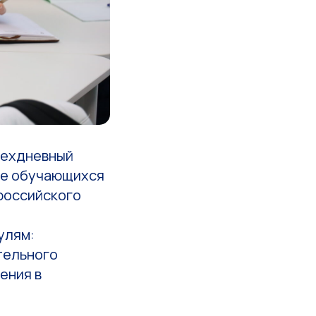
рехдневный
ле обучающихся
ероссийского
улям:
тельного
ения в