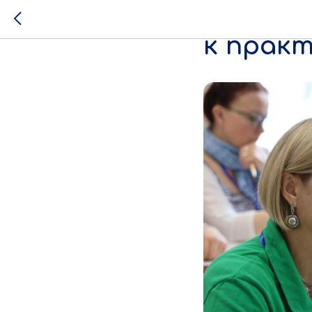
Обучени
к прак