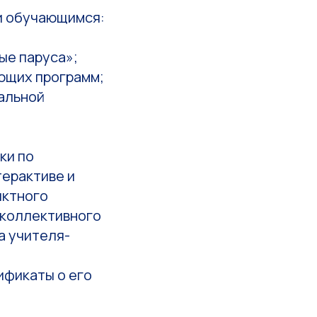
и обучающимся:
ые паруса»;
ющих программ;
альной
ки по
терактиве и
иктного
 коллективного
а учителя-
ификаты о его