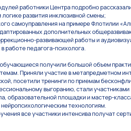
модулей работники Центра подробно рассказал
и логике развития инклюзивной смены;
кого самоуправления на примере Флотилии «Ал
 адаптированных дополнительных общеразвива
коррекционно-развивающей работы и аудиовизу
 в работе педагога-психолога.
 обучающиеся получили большой объем практи
темам. Приняли участие в метапредметном ин
ской, посетили тренинги по приемам бесконфл
ессиональному выгоранию, стали участниками
ла, образовательной площадки и мастер-класс
 нейропсихологическим технологиям.
учения все участники интенсива получат серт