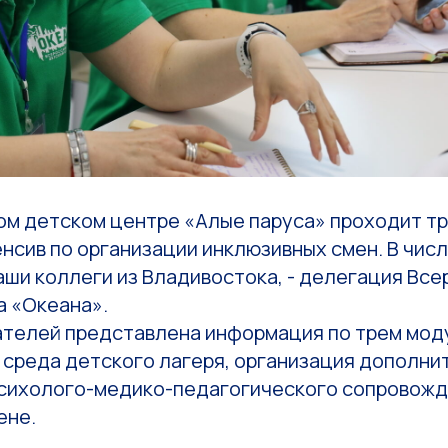
ом детском центре «Алые паруса» проходит т
нсив по организации инклюзивных смен. В чис
аши коллеги из Владивостока, - делегация Вс
а «Океана».
телей представлена информация по трем мод
 среда детского лагеря, организация дополни
психолого-медико-педагогического сопровожд
ене.