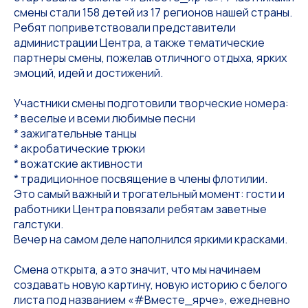
смены стали 158 детей из 17 регионов нашей страны.
Ребят поприветствовали представители
администрации Центра, а также тематические
партнеры смены, пожелав отличного отдыха, ярких
эмоций, идей и достижений.
Участники смены подготовили творческие номера:
* веселые и всеми любимые песни
* зажигательные танцы
* акробатические трюки
* вожатские активности
* традиционное посвящение в члены флотилии.
Это самый важный и трогательный момент: гости и
работники Центра повязали ребятам заветные
галстуки.
Вечер на самом деле наполнился яркими красками.
Смена открыта, а это значит, что мы начинаем
создавать новую картину, новую историю с белого
листа под названием «#Вместе_ярче», ежедневно