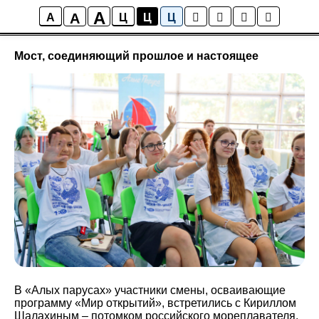
A
A
Новости
A
Ц
Ц
Ц
Мост, соединяющий прошлое и настоящее
В «Алых парусах» участники смены, осваивающие
программу «Мир открытий», встретились с Кириллом
Шалахиным – потомком российского мореплавателя,