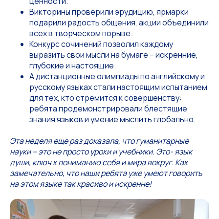
ценности.
Викторины проверили эрудицию, ярмарки
подарили радость общения, акции объединили
всех в творческом порыве.
Конкурс сочинений позволил каждому
выразить свои мысли на бумаге – искренние,
глубокие и настоящие.
А дистанционные олимпиады по английскому и
русскому языках стали настоящим испытанием
для тех, кто стремится к совершенству:
ребята продемонстрировали блестящие
знания языков и умение мыслить глобально.
Эта неделя еще раз доказала, что гуманитарные
науки – это не просто уроки и учебники. Это- язык
души, ключ к пониманию себя и мира вокруг. Как
замечательно, что наши ребята уже умеют говорить
на этом языке так красиво и искренне!