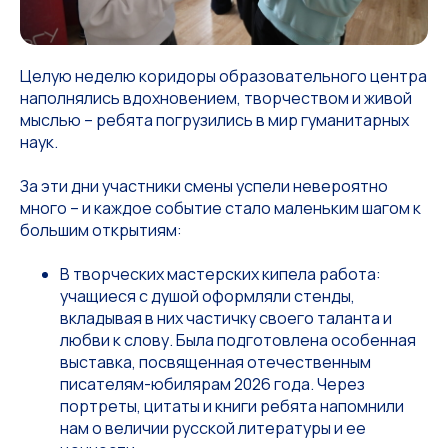
Целую неделю коридоры образовательного центра
наполнялись вдохновением, творчеством и живой
мыслью – ребята погрузились в мир гуманитарных
наук.
За эти дни участники смены успели невероятно
много – и каждое событие стало маленьким шагом к
большим открытиям:
В творческих мастерских кипела работа:
учащиеся с душой оформляли стенды,
вкладывая в них частичку своего таланта и
любви к слову. Была подготовлена особенная
выставка, посвященная отечественным
писателям-юбилярам 2026 года. Через
портреты, цитаты и книги ребята напомнили
нам о величии русской литературы и ее