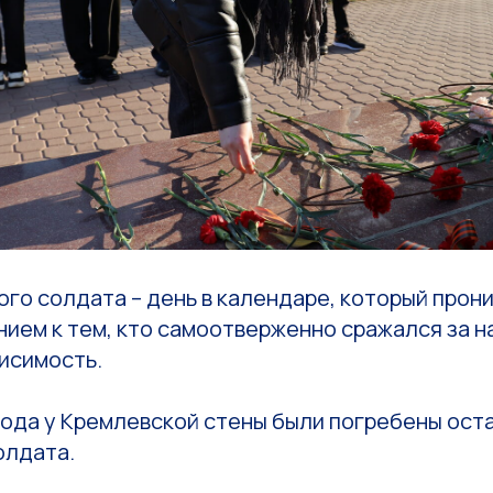
го солдата – день в календаре, который прон
ием к тем, кто самоотверженно сражался за н
исимость.
года у Кремлевской стены были погребены ост
олдата.