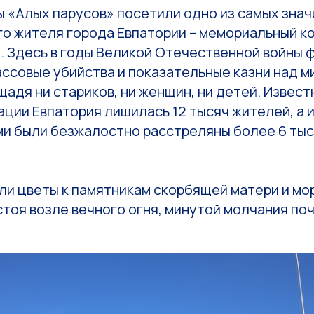
 «Алых парусов» посетили одно из самых знач
го жителя города Евпатории – мемориальный к
». Здесь в годы Великой Отечественной войны
ассовые убийства и показательные казни над 
щадя ни стариков, ни женщин, ни детей. Известн
ции Евпатория лишилась 12 тысяч жителей, а 
и были безжалостно расстреляны более 6 ты
ли цветы к памятникам скорбящей матери и мо
стоя возле вечного огня, минутой молчания по