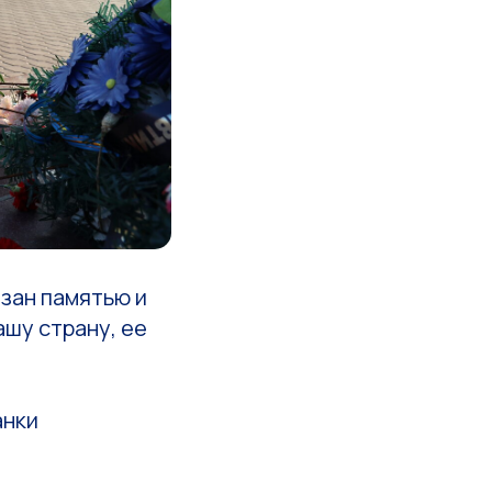
изан памятью и
ашу страну, ее
анки