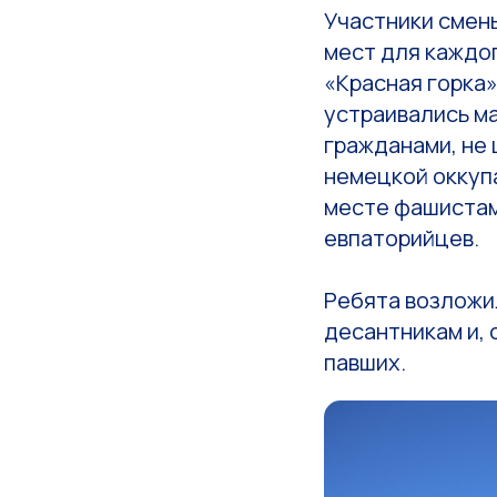
Участники смены
мест для каждо
«Красная горка
устраивались м
гражданами, не 
немецкой оккупа
месте фашистам
евпаторийцев.
Ребята возложи
десантникам и, 
павших.