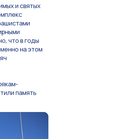
имых и святых
омплекс
 фашистами
мирными
о, что в годы
именно на этом
сяч
рякам-
чтили память