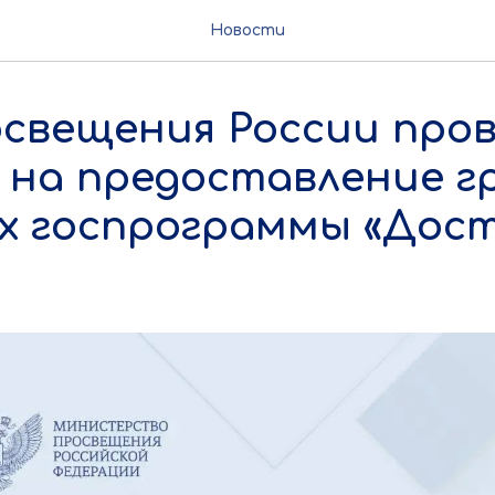
Новости
свещения России про
с на предоставление 
ах госпрограммы «Дос