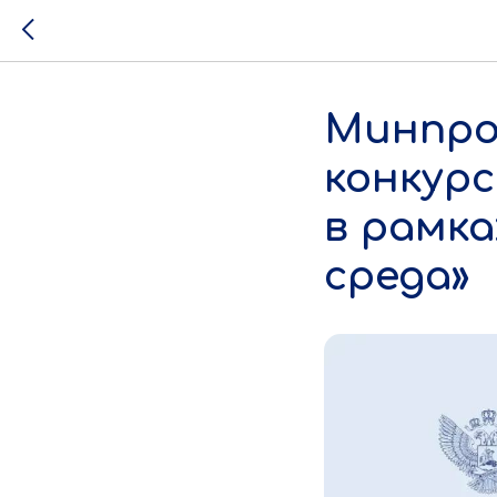
Минпро
конкур
в рамк
среда»