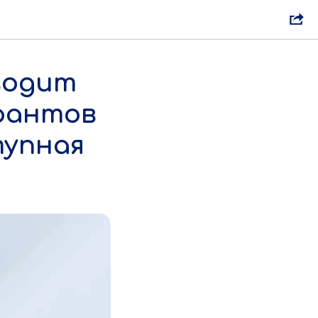
водит
грантов
тупная