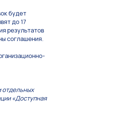
вок будет
вят до 17
ния результатов
ны соглашения.
рганизационно-
и отдельных
ации «Доступная