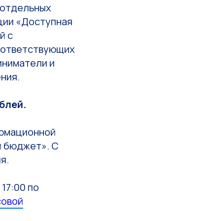
 отдельных
ции «Доступная
й с
соответствующих
иниматели и
ния.
блей.
ормационной
 бюджет». С
я.
 17:00 по
совой