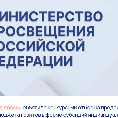
я России
объявило конкурсный отбор на предо
юджета грантов в форме субсидий индивидуа