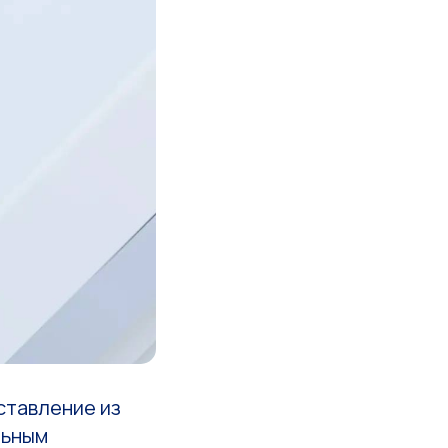
ставление из
льным