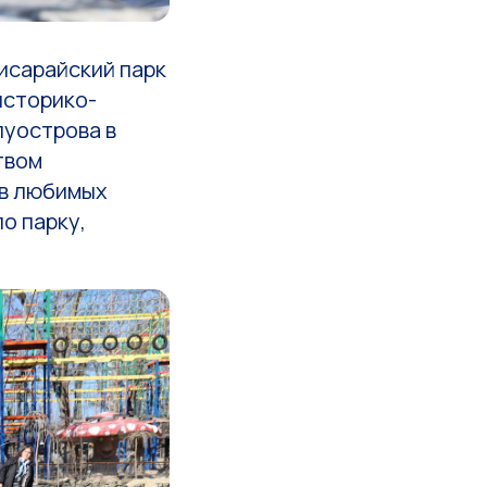
исарайский парк
историко-
уострова в
твом
ев любимых
о парку,