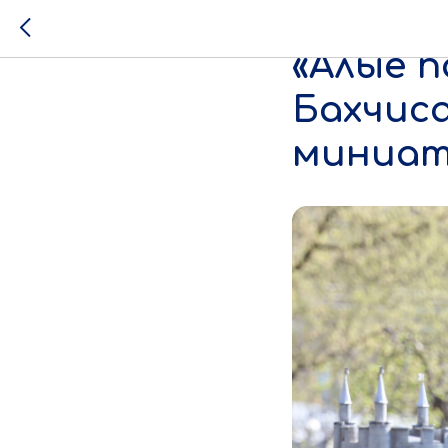
Традиц
«Алые п
Бахчис
миниат