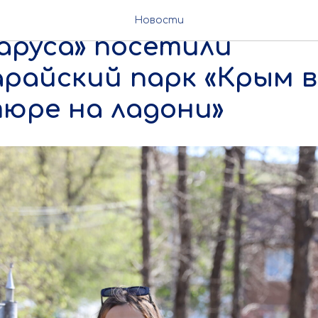
ионно экипажи флоти
Новости
аруса» посетили
арайский парк «Крым в
юре на ладони»