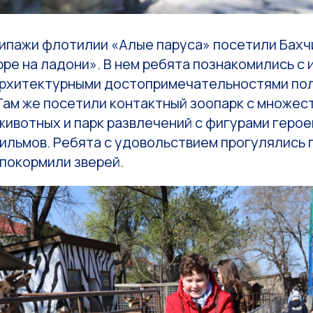
ипажи флотилии «Алые паруса» посетили Бахч
ре на ладони». В нем ребята познакомились с 
архитектурными достопримечательностями пол
Там же посетили контактный зоопарк с множес
животных и парк развлечений с фигурами геро
льмов. Ребята с удовольствием прогулялись п
 покормили зверей.