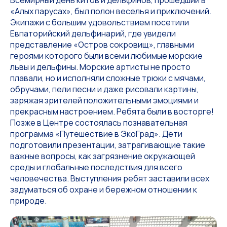
«Алых парусах», был полон веселья и приключений.
Экипажи с большим удовольствием посетили
Евпаторийский дельфинарий, где увидели
представление «Остров сокровищ», главными
героями которого были всеми любимые морские
львы и дельфины. Морские артисты не просто
плавали, но и исполняли сложные трюки с мячами,
обручами, пели песни и даже рисовали картины,
заряжая зрителей положительными эмоциями и
прекрасным настроением. Ребята были в восторге!
Позже в Центре состоялась познавательная
программа «Путешествие в ЭкоГрад». Дети
подготовили презентации, затрагивающие такие
важные вопросы, как загрязнение окружающей
среды и глобальные последствия для всего
человечества. Выступления ребят заставили всех
задуматься об охране и бережном отношении к
природе.