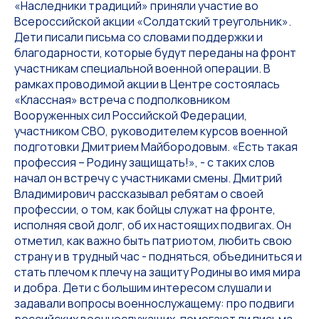
«Наследники традиций» приняли участие во
Всероссийской акции «Солдатский треугольник».
Дети писали письма со словами поддержки и
благодарности, которые будут переданы на фронт
участникам специальной военной операции. В
рамках проводимой акции в Центре состоялась
«Классная» встреча с подполковником
Вооруженных сил Российской Федерации,
участником СВО, руководителем курсов военной
подготовки Дмитрием Майбородовым. «Есть такая
профессия – Родину защищать!», - с таких слов
начал он встречу с участниками смены. Дмитрий
Владимирович рассказывал ребятам о своей
профессии, о том, как бойцы служат на фронте,
исполняя свой долг, об их настоящих подвигах. Он
отметил, как важно быть патриотом, любить свою
страну и в трудный час - подняться, объединиться и
стать плечом к плечу на защиту Родины во имя мира
и добра. Дети с большим интересом слушали и
задавали вопросы военнослужащему: про подвиги