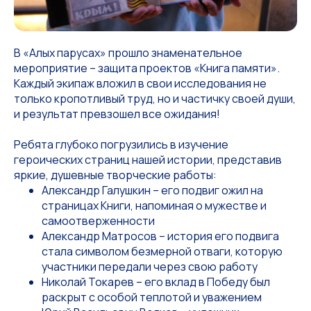
В «Алых парусах» прошло знаменательное
мероприятие – защита проектов «Книга памяти».
Каждый экипаж вложил в свои исследования не
только кропотливый труд, но и частичку своей души,
и результат превзошел все ожидания!
Ребята глубоко погрузились в изучение
героических страниц нашей истории, представив
яркие, душевные творческие работы:
Александр Галушкин – его подвиг ожил на
страницах Книги, напоминая о мужестве и
самоотверженности
Александр Матросов – история его подвига
стала символом безмерной отваги, которую
участники передали через свою работу
Николай Токарев – его вклад в Победу был
раскрыт с особой теплотой и уважением