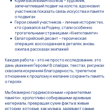
Юрий Васильевич Волков – художник,
запечатлевший подвиг на холсте, вдохновил
участников показать связь искусства и памяти
о подвигах
Герои семей участников – личные истории тех,
кто сражался за Родину, стали особенно
трогательными страницами «Книги памяти»
Евпаторийский десант – героическая
операция, воссозданная в деталях, вновь
ожила в рассказах экипажей
Каждая работа – это не просто исследование, это
дань уважения Героям! В слайдах, текстах, рисунках
сквозила искренняя благодарность, трепетное
отношение к прошлому и желание сохранить память
о героях.
Мы безмерно гордимся юными «хранителями
памяти», кропотливо собиравшими архивные
материалы, превращая сухие факты в живые
истории, которые, как музыка, задевают самые