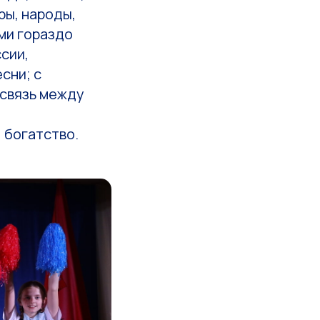
ры, народы,
ми гораздо
сии,
сни; с
 связь между
 богатство.