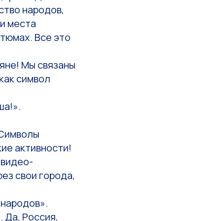
ство народов,
 и места
стюмах. Все это
яне! Мы связаны
 как символ
ша!».
«Символы
кие активности!
 видео-
ез свои города,
 народов».
 Да, Россия,