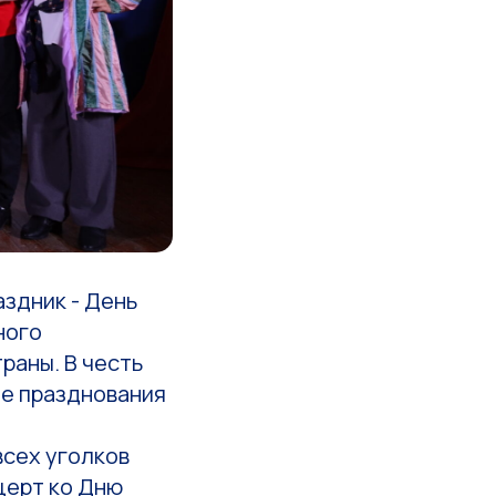
аздник - День
ного
раны. В честь
ые празднования
всех уголков
церт ко Дню