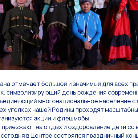
ана отмечает большой и значимый для всех пр
ик, символизирующий день рождения современ
бъединяющий многонациональное население ст
сех уголках нашей Родины проходят масштабн
рганизуются акции и флешмобы.
 приезжают на отдых и оздоровление дети со 
 сегодня в Центре состоялся праздничный кон