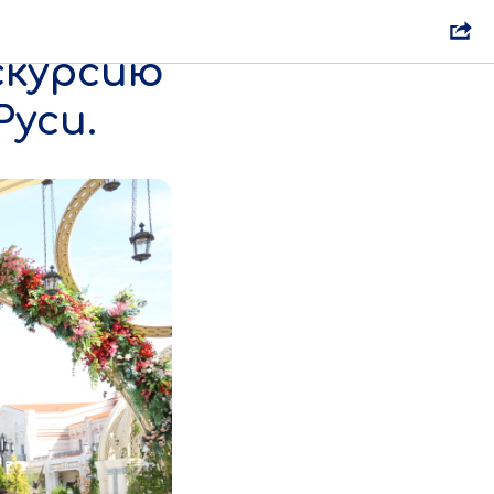
ярче
скурсию
Руси.