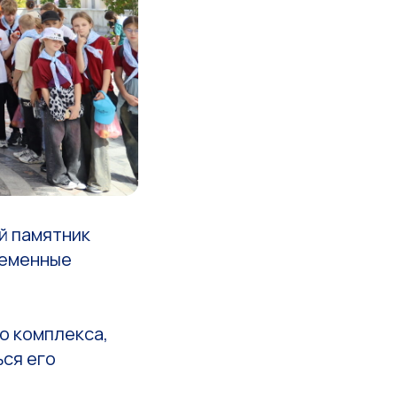
й памятник
ременные
о комплекса,
ься его