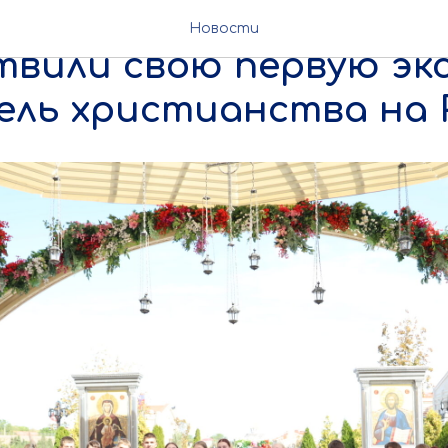
ики 9 смены #вместе_
Новости
твили свою первую эк
ель христианства на 