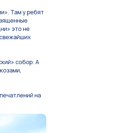
и». Там у ребят
священные
ни» это не
 свежайших
кий» собор. А
 козами,
впечатлений на