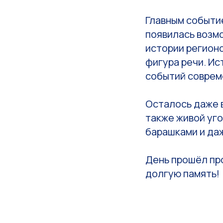
Главным событи
появилась возм
истории регионо
фигура речи. И
событий соврем
Осталось даже в
также живой уго
барашками и да
День прошёл про
долгую память!