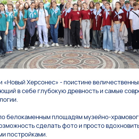
и «Новый Херсонес» - поистине величественны
ающий в себе глубокую древность и самые сов
логии.
по белокаменным площадям музейно-храмовог
возможность сделать фото и просто вдохновит
и постройками.