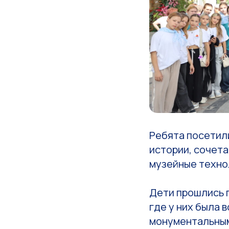
Ребята посетил
истории, сочет
музейные техно
Дети прошлись 
где у них была 
монументальным