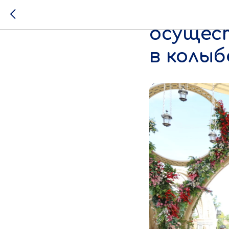
Участн
осущес
в колыб