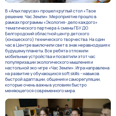
В «Алых парусах» прошел круглый стол «Твое
решение. Час Земли». Мероприятие прошло в
рамках программы «Экология- дело каждого»
тематического партнера 4 смены ГБУ ДО
Белгородский областной центр детского
(юношеского) технического творчества. На один
час в Центре выключили свет в знак неравнодушия к
будущему планеты. Все ребята отложили
мобильные устройства и посвятили этот час
популяризации экологического мышления и
настольной эко-игре «Час Земли». Игра направлена
на развитие у обучающихся soft skills - навыков
быстрой адаптации, общения и саморегуляции,
которые очень важны в условиях быстро
меняющегося современного мира.