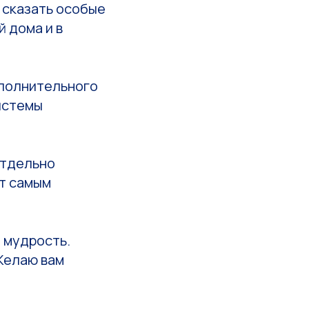
 сказать особые
 дома и в
ополнительного
системы
отдельно
ют самым
 мудрость.
Желаю вам