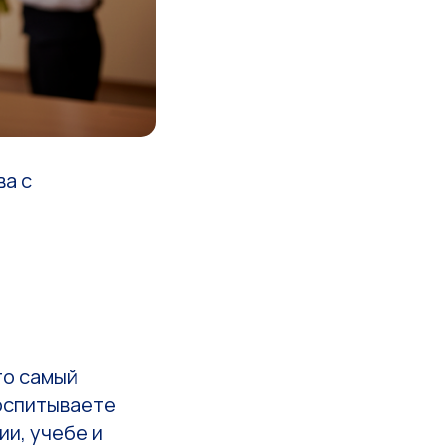
а с
то самый
воспитываете
ии, учебе и