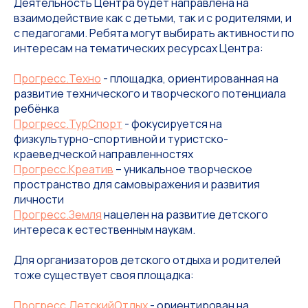
Деятельность Центра будет направлена на
взаимодействие как с детьми, так и с родителями, и
с педагогами. Ребята могут выбирать активности по
интересам на тематических ресурсах Центра:
Прогресс.Техно
- площадка, ориентированная на
развитие технического и творческого потенциала
ребёнка
Прогресс.ТурСпорт
- фокусируется на
физкультурно-спортивной и туристско-
краеведческой направленностях
Прогресс.Креатив
– уникальное творческое
пространство для самовыражения и развития
личности
Прогресс.Земля
нацелен на развитие детского
интереса к естественным наукам.
Для организаторов детского отдыха и родителей
тоже существует своя площадка:
Прогресс.ДетскийОтдых
- ориентирован на