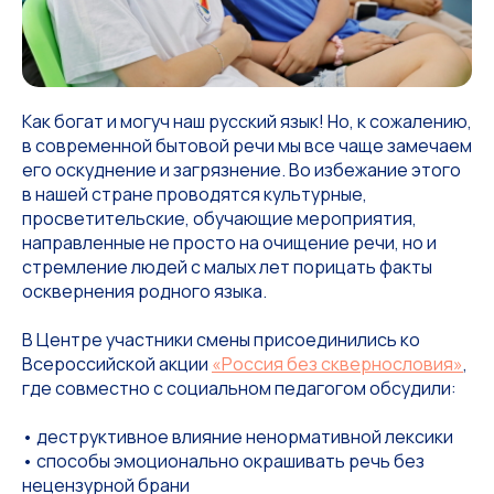
Как богат и могуч наш русский язык! Но, к сожалению,
в современной бытовой речи мы все чаще замечаем
его оскуднение и загрязнение. Во избежание этого
в нашей стране проводятся культурные,
просветительские, обучающие мероприятия,
направленные не просто на очищение речи, но и
стремление людей с малых лет порицать факты
осквернения родного языка.
В Центре участники смены присоединились ко
Всероссийской акции
«Россия без сквернословия»
,
где совместно с социальном педагогом обсудили:
• деструктивное влияние ненормативной лексики
• способы эмоционально окрашивать речь без
нецензурной брани