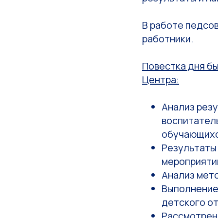
В работе педсо
работники.
Повестка дня б
Центра:
Анализ рез
воспитател
обучающих
Результаты
мероприяти
Анализ мет
Выполнение 
детского от
Рассмотрен