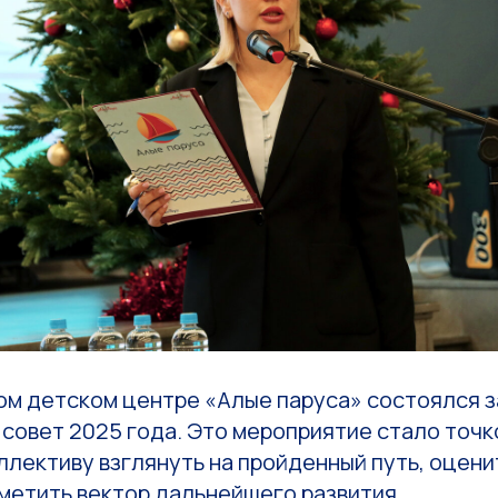
ом детском центре «Алые паруса» состоялся
совет 2025 года. Это мероприятие стало точк
ллективу взглянуть на пройденный путь, оцен
метить вектор дальнейшего развития.