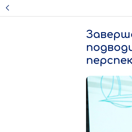
Заверш
подвод
перспе