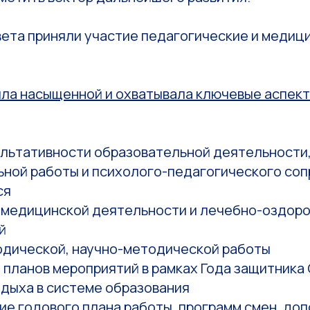
вета приняли участие педагогические и медиц
ыла насыщенной и охватывала ключевые аспек
ультативности образовательной деятельности
ьной работы и психолого-педагогического со
ся
 медицинской деятельности и лечебно-оздор
й
одической, научно-методической работы
планов мероприятий в рамках Года защитника 
дыха в системе образования
ие годового плана работы, программ смен, до