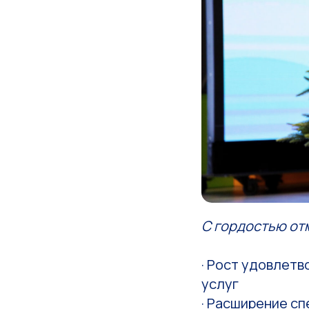
С гордостью отм
· Рост удовлет
услуг
· Расширение с