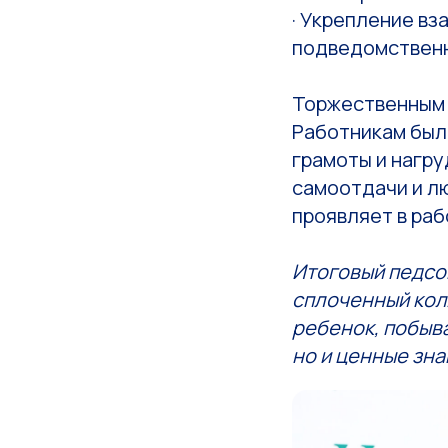
· Укрепление вз
подведомствен
Торжественным 
Работникам был
грамоты и нагру
самоотдачи и лю
проявляет в раб
Итоговый педсов
сплоченный кол
ребенок, побыва
но и ценные зна