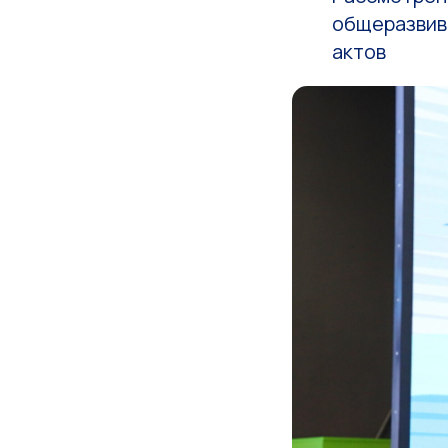
общеразвив
актов