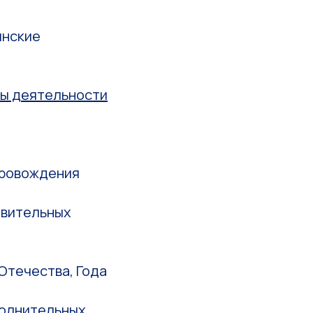
инские
ты деятельности
,
провождения
овительных
Отечества, Года
полнительных