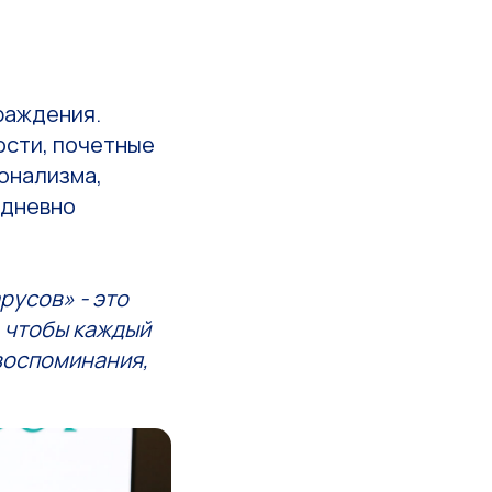
раждения.
ости, почетные
ионализма,
едневно
русов» - это
 чтобы каждый
 воспоминания,